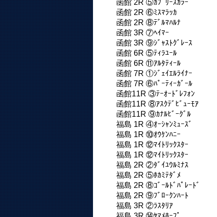
函館 2R ⑤ｶﾌﾟﾘｰｽｶﾗｰ
函館 2R ⑥ﾐｽﾏﾗｯｶ
函館 2R ⑧ﾃﾞﾙﾏﾊﾙﾅ
函館 3R ⑦ﾍｲﾏｰ
函館 3R ⑨ｼﾞｬｽﾄｸﾞﾚｰｽ
函館 6R ⑤ﾃｨﾗﾕｰﾙ
函館 6R ⑪ｱﾙﾀﾃｨｰﾙ
函館 7R ①ｼﾞｪｲｴﾙﾗｲﾅｰ
函館 7R ⑥ﾊﾟｰﾃｨｰｶﾞｰﾙ
函館11R ③ﾃｰｵｰﾄﾞﾚﾌｫﾝ
函館11R ⑧ｱｽｸﾃﾞﾋﾞｭｰﾓｱ
函館11R ⑨ｶﾅﾙﾋﾞｰｸﾞﾙ
福島 1R ④ｵｰｼｬﾝﾐｭｰｽﾞ
福島 1R ⑩ｵｳｹﾝﾊﾆｰ
福島 1R ⑫ﾏｲﾄﾘｯｸｽﾀｰ
福島 1R ⑫ﾏｲﾄﾘｯｸｽﾀｰ
福島 2R ②ﾀﾞｲﾕｳﾙﾐﾅｽ
福島 2R ⑤ﾎｶﾐﾃﾀﾞﾒ
福島 2R ⑧ｺﾞｰﾙﾄﾞﾊﾟﾚｰﾄﾞ
福島 2R ⑨ﾌﾞﾛｰｸﾝﾊｰﾄ
福島 3R ②ﾗｽﾀﾘｱ
福島 3R ⑭ﾔﾏﾒﾎｰﾌﾟ