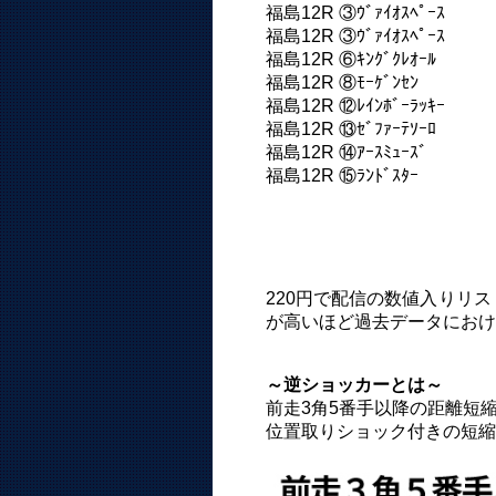
福島12R ③ｳﾞｧｲｵｽﾍﾟｰｽ
福島12R ③ｳﾞｧｲｵｽﾍﾟｰｽ
福島12R ⑥ｷﾝｸﾞｸﾚｵｰﾙ
福島12R ⑧ﾓｰｹﾞﾝｾﾝ
福島12R ⑫ﾚｲﾝﾎﾞｰﾗｯｷｰ
福島12R ⑬ｾﾞﾌｧｰﾃｿｰﾛ
福島12R ⑭ｱｰｽﾐｭｰｽﾞ
福島12R ⑮ﾗﾝﾄﾞｽﾀｰ
220円で配信の数値入りリ
が高いほど過去データにおけ
～逆ショッカーとは～
前走3角5番手以降の距離短
位置取りショック付きの短縮