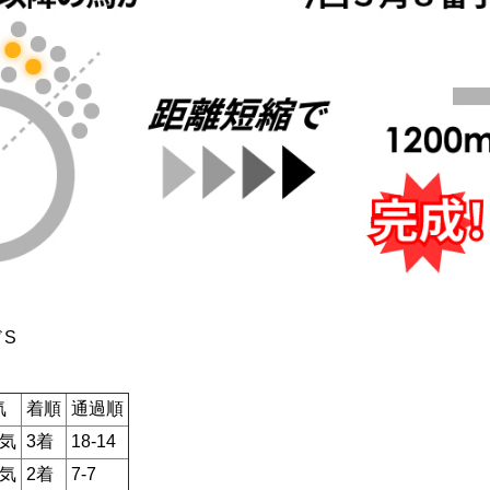
ドS
気
着順
通過順
人気
3着
18-14
人気
2着
7-7