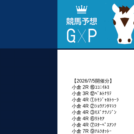
【2026/7/5開催分】
小倉 2R ⑯ｺｺﾆｲﾙﾖ
小倉 3R ⑫ﾍﾞﾙﾄﾅﾘﾃ
小倉 4R ①ﾄﾓｼﾞｬｶﾄｩｰﾗ
小倉 4R ②ｼｮｳﾅﾝﾀﾏﾕﾗ
小倉 4R ③ﾓｽﾞﾅﾂﾉｼﾞﾝ
小倉 4R ⑥ﾘﾄｾｱ
小倉 4R ⑦ｽﾀｰﾍﾟｽｱﾝﾅ
小倉 7R ⑨ﾅﾑﾗｵｯﾄｰ